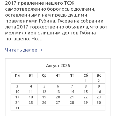
2017 правление нашего ТСЖ
самоотверженно боролось с долгами,
оставленными нам предыдущими
правлениями Губина. Гусева на собрании
лета 2017 торжественно объявила, что вот
мол миллион с лишним долгов Губина
погашено. Но…
Читать далее
Август 2026
Пн
Вт
Ср
Чт
Пт
Сб
Вс
1
2
3
4
5
6
7
8
9
10
11
12
13
14
15
16
17
18
19
20
21
22
23
24
25
26
27
28
29
30
31